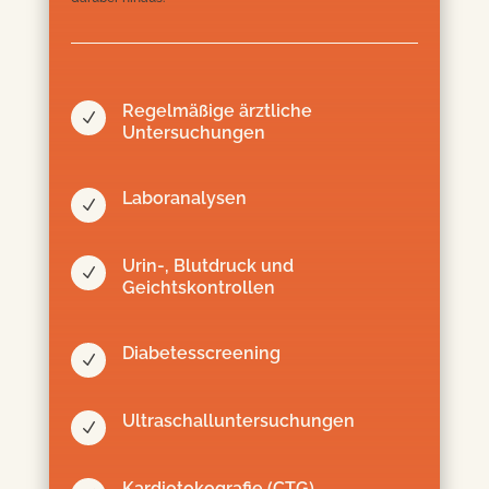
Regelmäßige ärztliche
N
Untersuchungen
Laboranalysen
N
Urin-, Blutdruck und
N
Geichtskontrollen
Diabetesscreening
N
Ultraschalluntersuchungen
N
Kardiotokografie (CTG)